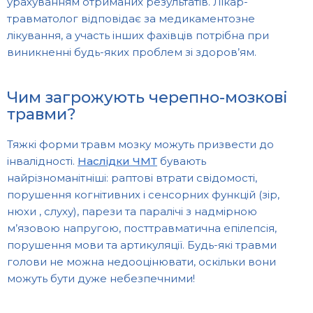
урахуванням отриманих результатів. Лікар-
травматолог відповідає за медикаментозне
лікування, а участь інших фахівців потрібна при
виникненні будь-яких проблем зі здоров’ям.
Чим загрожують черепно-мозкові
травми?
Тяжкі форми травм мозку можуть призвести до
інвалідності.
Наслідки ЧМТ
бувають
найрізноманітніші: раптові втрати свідомості,
порушення когнітивних і сенсорних функцій (зір,
нюхи , слуху), парези та паралічі з надмірною
м’язовою напругою, посттравматична епілепсія,
порушення мови та артикуляції. Будь-які травми
голови не можна недооцінювати, оскільки вони
можуть бути дуже небезпечними!