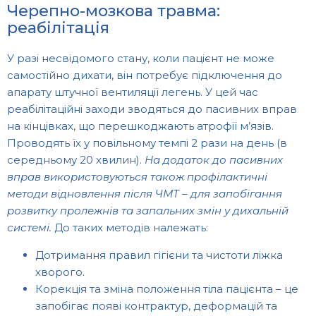
Черепно-мозкова травма:
реабілітація
У разі несвідомого стану, коли пацієнт не може
самостійно дихати, він потребує підключення до
апарату штучної вентиляції легень. У цей час
реабілітаційні заходи зводяться до пасивних вправ
на кінцівках, що перешкоджають атрофії м’язів.
Проводять їх у повільному темпі 2 рази на день (в
середньому 20 хвилин).
На додаток до пасивних
вправ використовуються також профілактичні
методи відновлення після ЧМТ – для запобігання
розвитку пролежнів та запальних змін у дихальній
системі.
До таких методів належать:
Дотримання правил гігієни та чистоти ліжка
хворого.
Корекція та зміна положення тіла пацієнта – це
запобігає появі контрактур, деформацій та