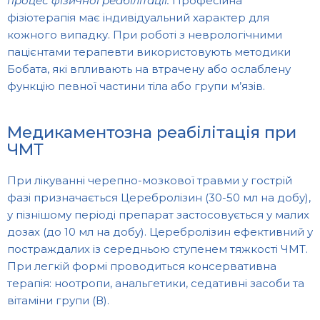
процес фізичної реабілітації.
Професійна
фізіотерапія має індивідуальний характер для
кожного випадку. При роботі з неврологічними
пацієнтами терапевти використовують методики
Бобата, які впливають на втрачену або ослаблену
функцію певної частини тіла або групи м’язів.
Медикаментозна реабілітація при
ЧМТ
При лікуванні черепно-мозкової травми у гострій
фазі призначається Церебролізин (30-50 мл на добу),
у пізнішому періоді препарат застосовується у малих
дозах (до 10 мл на добу). Церебролізин ефективний у
постраждалих із середньою ступенем тяжкості ЧМТ.
При легкій формі проводиться консервативна
терапія: ноотропи, анальгетики, седативні засоби та
вітаміни групи (В).