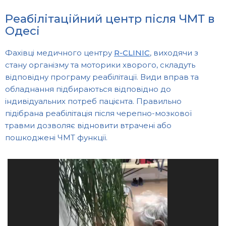
Реабілітаційний центр після ЧМТ в
Одесі
Фахівці медичного центру
R-CLINIC
, виходячи з
стану організму та моторики хворого, складуть
відповідну програму реабілітації. Види вправ та
обладнання підбираються відповідно до
індивідуальних потреб пацієнта. Правильно
підібрана реабілітація після черепно-мозкової
травми дозволяє відновити втрачені або
пошкоджені ЧМТ функції.
Відеопрогравач