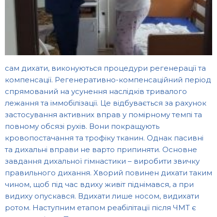
сам дихати, виконуються процедури регенерації та
компенсації. Регенеративно-компенсаційний період
спрямований на усунення наслідків тривалого
лежання та іммобілізації. Це відбувається за рахунок
застосування активних вправ у помірному темпі та
повному обсязі рухів. Вони покращують
кровопостачання та трофіку тканин. Однак пасивні
та дихальні вправи не варто припиняти. Основне
завдання дихальної гімнастики – виробити звичку
правильного дихання. Хворий повинен дихати таким
чином, щоб під час вдиху живіт піднімався, а при
видиху опускався. Вдихати лише носом, видихати
ротом. Наступним етапом реабілітації після ЧМТ є