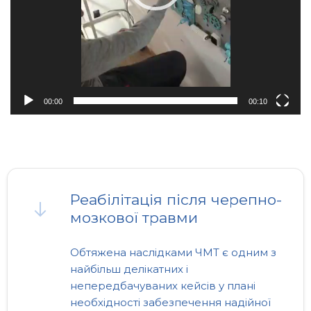
00:00
00:10
Реабілітація після черепно-
мозкової травми
Обтяжена наслідками ЧМТ є одним з
найбільш делікатних і
непередбачуваних кейсів у плані
необхідності забезпечення надійної