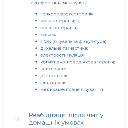
такі ефективні маніпуляції:
голкорефлексотерапія;
магнітотерапія;
електротерапія;
масаж;
ЛФК (лікувальна фізкультура);
дихальна гімнастика;
електростимуляція;
когнітивно-поведінкова терапія;
психоаналіз;
дієтотерапія;
фітотерапія;
медикаментозне лікування.
Реабілітація після чмт у
домашніх умовах