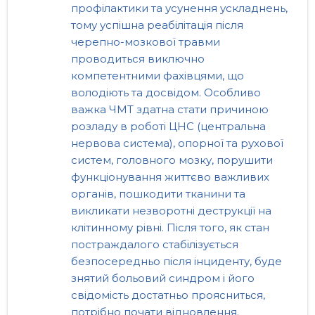
профілактики та усунення ускладнень,
тому успішна реабілітація після
черепно-мозкової травми
проводиться виключно
компетентними фахівцями, що
володіють та досвідом. Особливо
важка ЧМТ здатна стати причиною
розладу в роботі ЦНС (центральна
нервова система), опорної та рухової
систем, головного мозку, порушити
функціонування життєво важливих
органів, пошкодити тканини та
викликати незворотні деструкції на
клітинному рівні. Після того, як стан
постраждалого стабілізується
безпосередньо після інциденту, буде
знятий больовий синдром і його
свідомість достатньо проясниться,
потрібно почати відновлення.