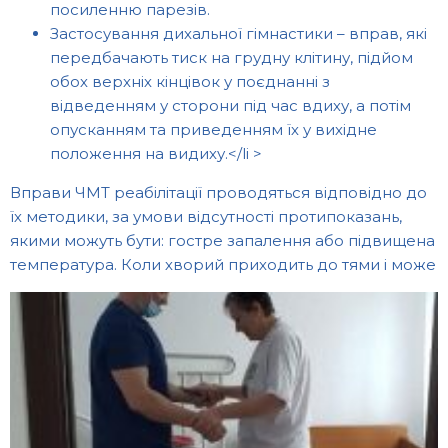
посиленню парезів.
Застосування дихальної гімнастики – вправ, які
передбачають тиск на грудну клітину, підйом
обох верхніх кінцівок у поєднанні з
відведенням у сторони під час вдиху, а потім
опусканням та приведенням їх у вихідне
положення на видиху.</li >
Вправи ЧМТ реабілітації проводяться відповідно до
їх методики, за умови відсутності протипоказань,
якими можуть бути: гостре запалення або підвищена
температура.
Коли хворий приходить до тями і може