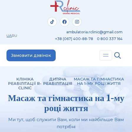
ambulatoria.rclinic@gmail.com
UA
RU
+38 (067) 400-88-78
0 800 337 164
Замовити дзвінок
КЛІНІКА
ДИТЯЧА
МАСАЖ ТА ГІМНАСТИКА
РЕАБІЛІТАЦІЇ R-
РЕАБІЛІТАЦІЯ
НА 1-МУ РОЦІ ЖИТТЯ
CLINIC
Масаж та гімнастика на 1-му
році життя
Ми тут, щоб служити Вам, коли ми найбільше Вам
потрібні