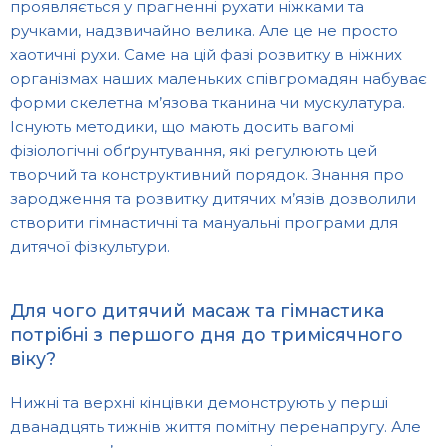
проявляється у прагненні рухати ніжками та
ручками, надзвичайно велика. Але це не просто
хаотичні рухи. Саме на цій фазі розвитку в ніжних
організмах наших маленьких співгромадян набуває
форми скелетна м’язова тканина чи мускулатура.
Існують методики, що мають досить вагомі
фізіологічні обґрунтування, які регулюють цей
творчий та конструктивний порядок. Знання про
зародження та розвитку дитячих м’язів дозволили
створити гімнастичні та мануальні програми для
дитячої фізкультури.
Для чого дитячий масаж та гімнастика
потрібні з першого дня до тримісячного
віку?
Нижні та верхні кінцівки демонструють у перші
дванадцять тижнів життя помітну перенапругу. Але