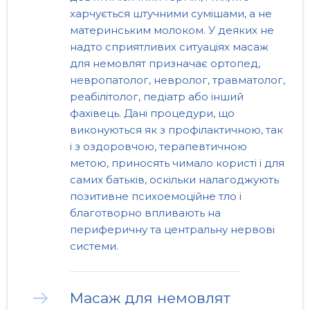
харчується штучними сумішами, а не
материнським молоком. У деяких не
надто сприятливих ситуаціях масаж
для немовлят призначає ортопед,
невропатолог, невролог, травматолог,
реабілітолог, педіатр або інший
фахівець. Дані процедури, що
виконуються як з профілактичною, так
і з оздоровчою, терапевтичною
метою, приносять чимало користі і для
самих батьків, оскільки налагоджують
позитивне психоемоційне тло і
благотворно впливають на
периферичну та центральну нервові
системи.
Масаж для немовлят