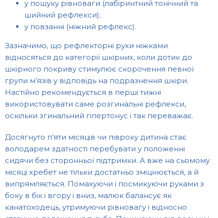
у пошуку рівноваги (лабіринтний тонічний та
шийний рефлекси);
у повзанні (ніжний рефлекс).
Зазначимо, що рефлекторні рухи ніжками
відносяться до категорії шкірних, коли дотик до
шкірного покриву стимулює скорочення певної
групи м’язів у відповідь на подразнення шкіри.
Настійно рекомендується в перші тижні
використовувати саме розгинальні рефлекси,
оскільки згинальний гіпертонус і так переважає.
Досягнуто п’яти місяців чи півроку дитина стає
володарем здатності перебувати у положенні
сидячи без сторонньої підтримки. А вже на сьомому
місяці хребет не тільки достатньо зміцнюється, а й
випрямляється. Помахуючи і посмикуючи руками з
боку в бік і вгору і вниз, малюк балансує як
канатоходець, утримуючи рівновагу і відносно