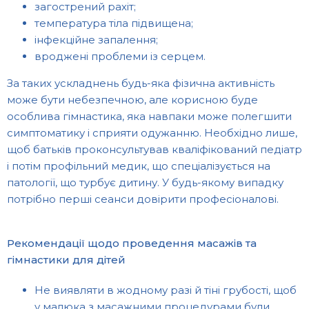
загострений рахіт;
температура тіла підвищена;
інфекційне запалення;
вроджені проблеми із серцем.
За таких ускладнень будь-яка фізична активність
може бути небезпечною, але корисною буде
особлива гімнастика, яка навпаки може полегшити
симптоматику і сприяти одужанню. Необхідно лише,
щоб батьків проконсультував кваліфікований педіатр
і потім профільний медик, що спеціалізується на
патології, що турбує дитину. У будь-якому випадку
потрібно перші сеанси довірити професіоналові.
Рекомендації щодо проведення масажів та
гімнастики для дітей
Не виявляти в жодному разі й тіні грубості, щоб
у малюка з масажними процедурами були