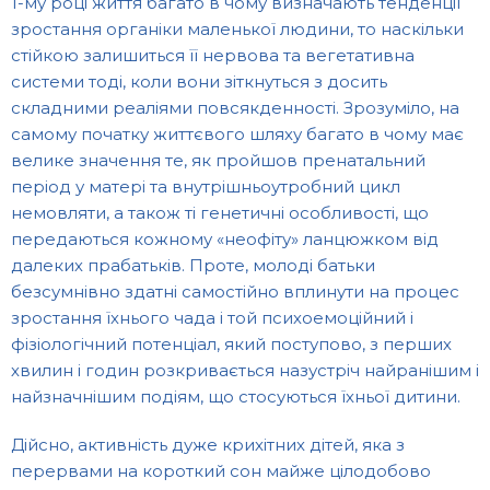
1-му році життя багато в чому визначають тенденції
зростання органіки маленької людини, то наскільки
стійкою залишиться її нервова та вегетативна
системи тоді, коли вони зіткнуться з досить
складними реаліями повсякденності. Зрозуміло, на
самому початку життєвого шляху багато в чому має
велике значення те, як пройшов пренатальний
період у матері та внутрішньоутробний цикл
немовляти, а також ті генетичні особливості, що
передаються кожному «неофіту» ланцюжком від
далеких прабатьків. Проте, молоді батьки
безсумнівно здатні самостійно вплинути на процес
зростання їхнього чада і той психоемоційний і
фізіологічний потенціал, який поступово, з перших
хвилин і годин розкривається назустріч найранішим і
найзначнішим подіям, що стосуються їхньої дитини.
Дійсно, активність дуже крихітних дітей, яка з
перервами на короткий сон майже цілодобово