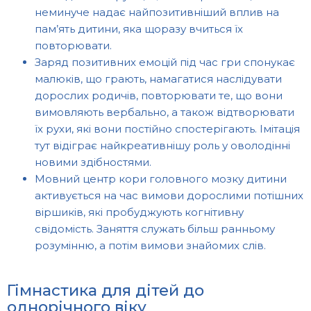
неминуче надає найпозитивніший вплив на
пам’ять дитини, яка щоразу вчиться їх
повторювати.
Заряд позитивних емоцій під час гри спонукає
малюків, що грають, намагатися наслідувати
дорослих родичів, повторювати те, що вони
вимовляють вербально, а також відтворювати
їх рухи, які вони постійно спостерігають. Імітація
тут відіграє найкреативнішу роль у оволодінні
новими здібностями.
Мовний центр кори головного мозку дитини
активується на час вимови дорослими потішних
віршиків, які пробуджують когнітивну
свідомість. Заняття служать більш ранньому
розумінню, а потім вимови знайомих слів.
Гімнастика для дітей до
однорічного віку