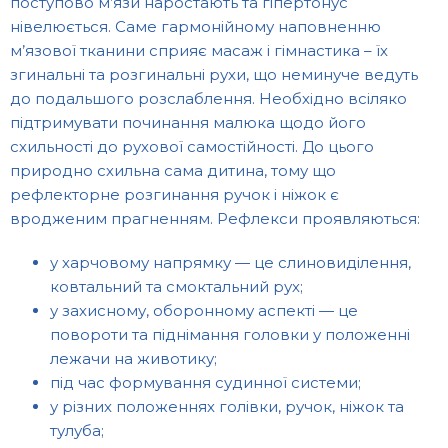
поступово м’язи наростають та гіпертонус
нівелюється. Саме гармонійному наповненню
м’язової тканини сприяє масаж і гімнастика – їх
згинальні та розгинальні рухи, що неминуче ведуть
до подальшого розслаблення. Необхідно всіляко
підтримувати починання малюка щодо його
схильності до рухової самостійності. До цього
природно схильна сама дитина, тому що
рефлекторне розгинання ручок і ніжок є
вродженим прагненням. Рефлекси проявляються:
у харчовому напрямку — це слиновиділення,
ковтальний та смоктальний рух;
у захисному, оборонному аспекті — це
повороти та піднімання головки у положенні
лежачи на животику;
під час формування судинної системи;
у різних положеннях голівки, ручок, ніжок та
тулуба;