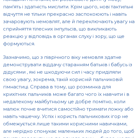
пам’ять і здатність мислити. Крім цього, нові тактильні
відчуття не тільки прекрасно заспокоюють і навіть
зачаровують немовлят, але й переключають увагу на
сприйняття тілесних імпульсів, що викликають
реакцію у відповідь в органах слуху і зору, що ще
формуються.
Зазначимо, що з піврічного віку немовля здатне
демонструвати віддачу старанням батьків і бабусь із
дідусями , які не шкодуючи сил і часу приділяли
свою увагу, зокрема, такій корисній пальчиковій
гімнастиці. Справа в тому, що розминка для
крихітних пальчиків може багато чого їх навчити і в
недалекому майбутньому це добре помітно, коли
малюк почне вчитися самостійно тримати ложку або
навіть чашечку. Успіх і користь пальчикових ігор не
обмежується лише такими корисними навичками,
але нерідко спонукає маленьких людей до того, щоб