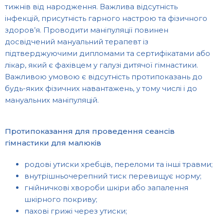
тижнів від народження. Важлива відсутність
інфекцій, присутність гарного настрою та фізичного
здоров’я. Проводити маніпуляції повинен
досвідчений мануальний терапевт із
підтверджуючими дипломами та сертифікатами або
лікар, який є фахівцем у галузі дитячої гімнастики.
Важливою умовою є відсутність протипоказань до
будь-яких фізичних навантажень, у тому числі і до
мануальних маніпуляцій.
Протипоказання для проведення сеансів
гімнастики для малюків
родові утиски хребців, переломи та інші травми;
внутрішньочерепний тиск перевищує норму;
гнійничкові хвороби шкіри або запалення
шкірного покриву;
пахові грижі через утиски;