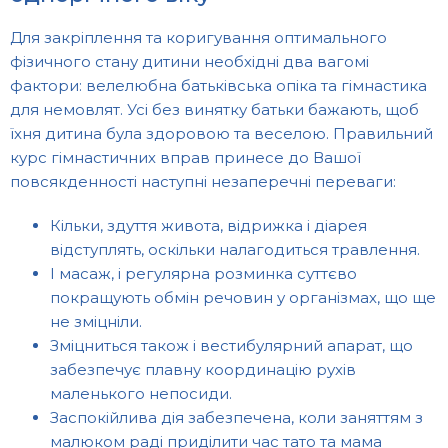
Для закріплення та коригування оптимального
фізичного стану дитини необхідні два вагомі
фактори: велелюбна батьківська опіка та гімнастика
для немовлят. Усі без винятку батьки бажають, щоб
їхня дитина була здоровою та веселою. Правильний
курс гімнастичних вправ принесе до Вашої
повсякденності наступні незаперечні переваги:
Кільки, здуття живота, відрижка і діарея
відступлять, оскільки налагодиться травлення.
І масаж, і регулярна розминка суттєво
покращують обмін речовин у організмах, що ще
не зміцніли.
Зміцниться також і вестибулярний апарат, що
забезпечує плавну координацію рухів
маленького непосиди.
Заспокійлива дія забезпечена, коли заняттям з
малюком раді приділити час тато та мама