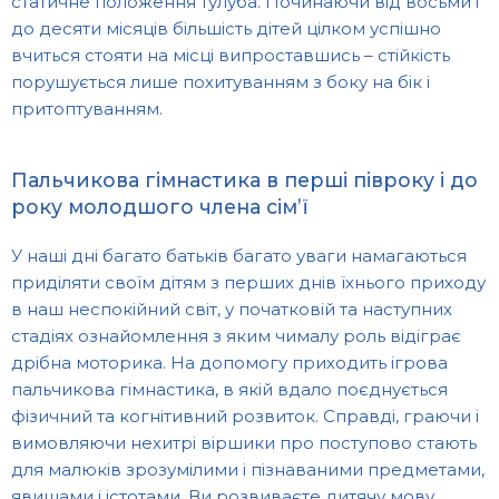
статичне положення тулуба. Починаючи від восьми і
до десяти місяців більшість дітей цілком успішно
вчиться стояти на місці випроставшись – стійкість
порушується лише похитуванням з боку на бік і
притоптуванням.
Пальчикова гімнастика в перші півроку і до
року молодшого члена сім’ї
У наші дні багато батьків багато уваги намагаються
приділяти своїм дітям з перших днів їхнього приходу
в наш неспокійний світ, у початковій та наступних
стадіях ознайомлення з яким чималу роль відіграє
дрібна моторика. На допомогу приходить ігрова
пальчикова гімнастика, в якій вдало поєднується
фізичний та когнітивний розвиток. Справді, граючи і
вимовляючи нехитрі віршики про поступово стають
для малюків зрозумілими і пізнаваними предметами,
явищами і істотами, Ви розвиваєте дитячу мову,