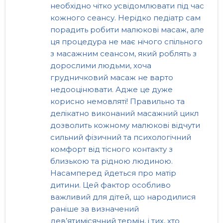
необхідно чітко усвідомлювати під час
кожного сеансу. Нерідко педіатр сам
порадить робити малюкові масаж, але
ця процедура не має нічого спільного
з масажним сеансом, який роблять з
дорослими людьми, хоча
грудничковий масаж не варто
недооцінювати. Адже це дуже
корисно немовляті! Правильно та
делікатно виконаний масажний цикл
дозволить кожному малюкові відчути
сильний фізичний та психологічний
комфорт від тісного контакту з
близькою та рідною людиною.
Насамперед йдеться про матір
дитини. Цей фактор особливо
важливий для дітей, що народилися
раніше за визначений
дев’ятимісячний термін, і тих, хто