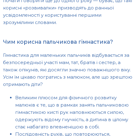
почати говорити ще до одного року — буває, що такі
корисні «розвивалки» призводять до ранньої
усвідомленості у користуванні першими
зрозумілими словами.
Чим корисна пальчикова гімнастика?
Гімнастика для маленьких пальчиків відбувається за
безпосередньої участі мам, тат, братів і сестер, а
також опікунів, які досягли значно поважнішого віку.
Усім їм цікаво погратись з малюком, але що зрештою
отримають діти?
Великим плюсом для фізичного розвитку
малюків є те, що в рамках занять пальчиковою
гімнастикою кисті рук наповнюються силою,
одержують відому гнучкість, а дитина в цілому
стає набагато впевненішою в собі.
Послідовність рухів, що повторюються,