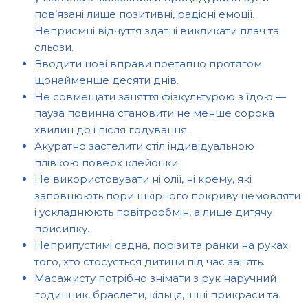
пов’язані лише позитивні, радісні емоції.
Неприємні відчуття здатні викликати плач та
сльози.
Вводити нові вправи поетапно протягом
щонайменше десяти днів.
Не совмещати заняття фізкультурою з їдою —
пауза повинна становити не менше сорока
хвилин до і після годування.
Акуратно застелити стіл індивідуальною
плівкою поверх клейонки.
Не використовувати ні олії, ні крему, які
заповнюють пори шкірного покриву немовляти
і ускладнюють повітрообмін, а лише дитячу
присипку.
Неприпустимі садна, порізи та ранки на руках
того, хто стосується дитини під час занять.
Масажисту потрібно знімати з рук наручний
годинник, браслети, кільця, інші прикраси та