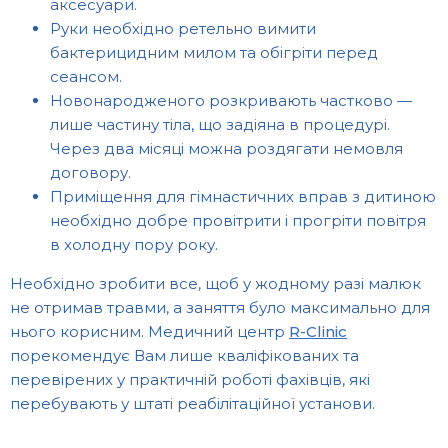
аксесуари.
Руки необхідно ретельно вимити
бактерицидним милом та обігріти перед
сеансом.
Новонародженого розкривають частково —
лише частину тіла, що задіяна в процедурі.
Через два місяці можна роздягати немовля
договору.
Приміщення для гімнастичних вправ з дитиною
необхідно добре провітрити і прогріти повітря
в холодну пору року.
Необхідно зробити все, щоб у жодному разі малюк
не отримав травми, а заняття було максимально для
нього корисним. Медичний центр
R-Clinic
порекомендує Вам лише кваліфікованих та
перевірених у практичній роботі фахівців, які
перебувають у штаті реабілітаційної установи.