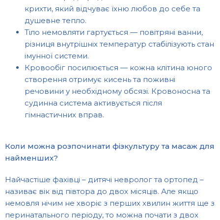
крихти, який відчуває їхню любов до себе та
душевне тепло.
Тіло немовляти гартується — повітряні ванни,
різниця внутрішніх температур стабілізують стан
імунної системи.
Кровообіг посилюється — кожна клітина юного
створення отримує кисень та поживні
речовини у необхідному обсязі. Кровоносна та
судинна система активується після
гімнастичних вправ.
Коли можна розпочинати фізкультуру та масаж для
найменших?
Найчастіше фахівці – дитячі невролог та ортопед –
називає вік від півтора до двох місяців. Але якщо
немовля нічим не хворіє з перших хвилин життя ще з
перинатального періоду, то можна почати з двох