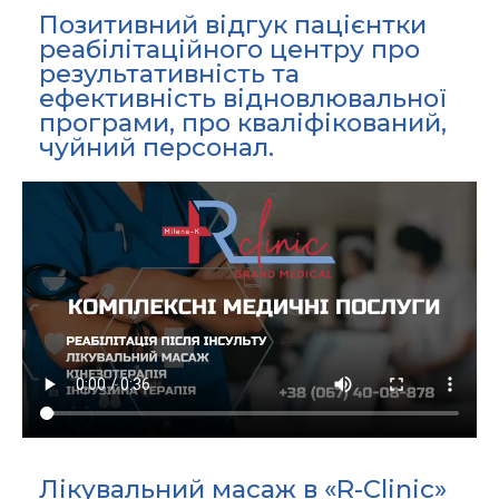
Позитивний відгук пацієнтки
реабілітаційного центру про
результативність та
ефективність відновлювальної
програми, про кваліфікований,
чуйний персонал.
Лікувальний масаж в «R-Clinic»