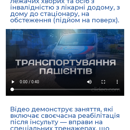
лежачих хворих та осіб з
інвалідністю з лікарні додому, з
дому до стаціонару, на
обстеження (підйом на поверх).
Відео демонструє заняття, які
включає своєчасна реабілітація
після інсульту — вправи на
спеціальних тренажерах, що