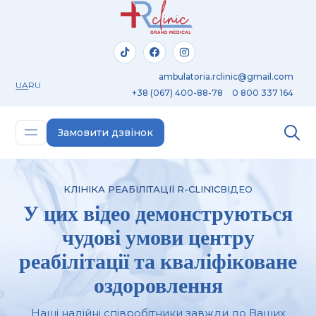
ambulatoria.rclinic@gmail.com
UA
RU
+38 (067) 400-88-78
0 800 337 164
Замовити дзвінок
КЛІНІКА РЕАБІЛІТАЦІЇ R-CLINIC
ВІДЕО
У цих відео демонструються
чудові умови центру
реабілітації та кваліфіковане
оздоровлення
Наші надійні співробітники завжди до Ваших