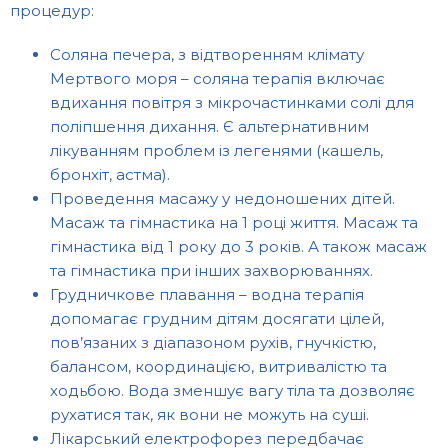
процедур:
Соляна печера, з відтворенням клімату
Мертвого моря – соляна терапія включає
вдихання повітря з мікрочастинками солі для
поліпшення дихання. Є альтернативним
лікуванням проблем із легенями (кашель,
бронхіт, астма).
Проведення масажу у недоношених дітей.
Масаж та гімнастика на 1 році життя. Масаж та
гімнастика від 1 року до 3 років. А також масаж
та гімнастика при інших захворюваннях.
Грудничкове плавання – водна терапія
допомагає грудним дітям досягати цілей,
пов’язаних з діапазоном рухів, гнучкістю,
балансом, координацією, витривалістю та
ходьбою. Вода зменшує вагу тіла та дозволяє
рухатися так, як вони не можуть на суші.
Лікарський електрофорез передбачає