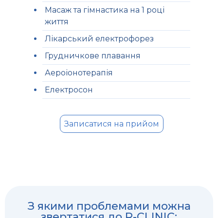
Масаж та гімнастика на 1 році
життя
Лікарський електрофорез
Грудничкове плавання
Аероіонотерапія
Електросон
Записатися на прийом
З якими проблемами можна
звертатися до R-CLINIC: