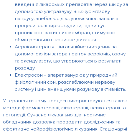
введення лікарських препаратів через шкіру за
допомогою ультразвуку. Знижує м’язову
напругу, знеболює дію, уповільнює запальні
процеси, розширює судини, підвищує
проникність клітинних мембран, стимулює
обмін речовин і тканинне дихання.
Аероіонотерапія – інгаляційне введення за
допомогою іонізатора повітря аероіонів, озону
та оксиду азоту, що утворюються в результаті
розряду.
Електросон – апарат занурює у природний
фізіологічний сон, розслаблюючи нервову
систему і цим зменшуючи розумову активність.
У терапевтичному процесі використовуються також
методи фармакотерапії, фізіотерапії, психотерапії та
логопедії. Сучасне лікувально-діагностичне
обладнання дозволяє проводити дослідження та
ефективне нейрофізіологічне лікування. Стаціонарні