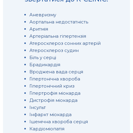
Аневризму
Аортальна недостатність
Аритмія
Артеріальна гіпертензія
Атеросклероз сонних артерій
Атеросклероз судин
Біль у серці
Брадикардія
Вроджена вада серця
Гіпертонічна хвороба
Гіпертонічний криз
Гіпертрофія міокарда
Дистрофія міокарда
Інсульт
Інфаркт міокарда
Ішемічна хвороба серця
Кардіоміопатія