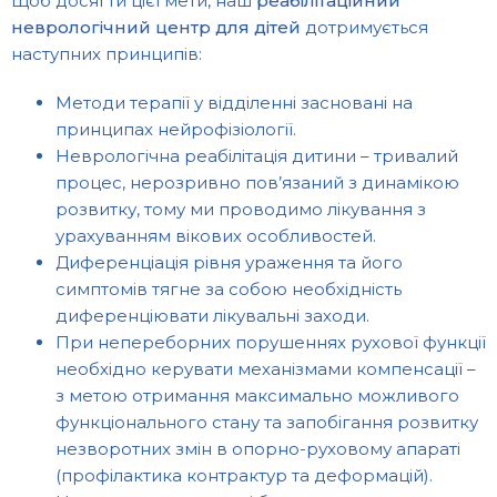
Щоб досягти цієї мети, наш
реабілітаційний
неврологічний центр для дітей
дотримується
наступних принципів:
Методи терапії у відділенні засновані на
принципах нейрофізіології.
Неврологічна реабілітація дитини – тривалий
процес, нерозривно пов’язаний з динамікою
розвитку, тому ми проводимо лікування з
урахуванням вікових особливостей.
Диференціація рівня ураження та його
симптомів тягне за собою необхідність
диференціювати лікувальні заходи.
При непереборних порушеннях рухової функції
необхідно керувати механізмами компенсації –
з метою отримання максимально можливого
функціонального стану та запобігання розвитку
незворотних змін в опорно-руховому апараті
(профілактика контрактур та деформацій).