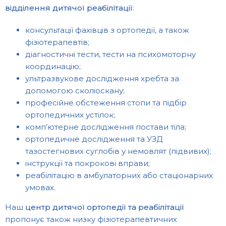
відділення дитячої реабілітації
:
консультації фахівців з ортопедії, а також
фізіотерапевтів;
діагностичні тести, тести на психомоторну
координацію;
ультразвукове дослідження хребта за
допомогою cколіоскану;
професійне обстеження стопи та підбір
ортопедичних устілок;
комп’ютерне дослідження постави тіла;
ортопедичне дослідження та УЗД
тазостегнових суглобів у немовлят (підвивих);
інструкції та покрокові вправи;
реабілітацію в амбулаторних або стаціонарних
умовах.
Наш
центр дитячої ортопедії та реабілітації
пропонує також низку фізіотерапевтичних