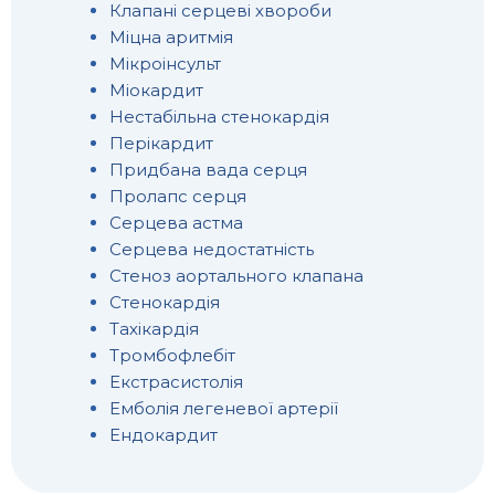
Клапані серцеві хвороби
Міцна аритмія
Мікроінсульт
Міокардит
Нестабільна стенокардія
Перікардит
Придбана вада серця
Пролапс серця
Серцева астма
Серцева недостатність
Стеноз аортального клапана
Стенокардія
Тахікардія
Тромбофлебіт
Екстрасистолія
Емболія легеневої артерії
Ендокардит