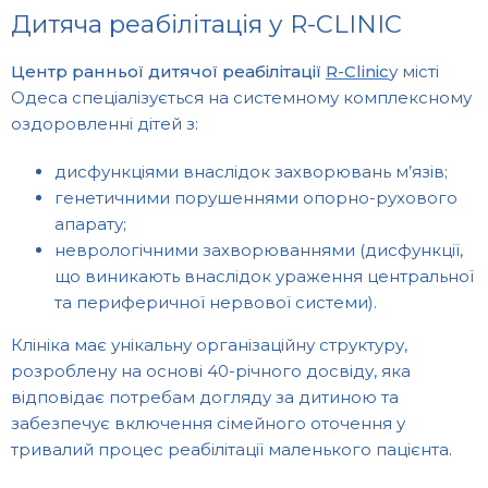
Дитяча реабілітація у R-CLINIC
Центр ранньої дитячої реабілітації
R-Clinic
у місті
Одеса спеціалізується на системному комплексному
оздоровленні дітей з:
дисфункціями внаслідок захворювань м’язів;
генетичними порушеннями опорно-рухового
апарату;
неврологічними захворюваннями (дисфункції,
що виникають внаслідок ураження центральної
та периферичної нервової системи).
Клініка має унікальну організаційну структуру,
розроблену на основі 40-річного досвіду, яка
відповідає потребам догляду за дитиною та
забезпечує включення сімейного оточення у
тривалий процес реабілітації маленького пацієнта.