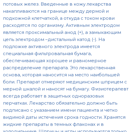
потовых желез. Введенные в кожу лекарства
накапливаются на границе между дермой и
подкожной клетчаткой, а откуда с током крови
расходятся по организму.
Активным электродом
является проксимальный анод (+), а замыкающим
цепь электродом –дистальный катод (-). На
подложке активного электрода имеется
специальная фильтровальная бумага,
обеспечивающая хорошее и равномерное
распределение препарата. Это лекарственная
основа, которая наносится на место наибольшей
боли.
Препарат отмеряют медицинским шприцем с
мерной шкалой и наносят на бумагу. Физиотерапевт
всегда работает в защитных одноразовых
перчатках. Лекарство обязательно должно быть
подписано с указанием имени пациента и четко
видимой даты истечения срока годности. Хранятся
жидкие препараты в темных флаконах и в
холодильнике. Шприцы и иглы используются только