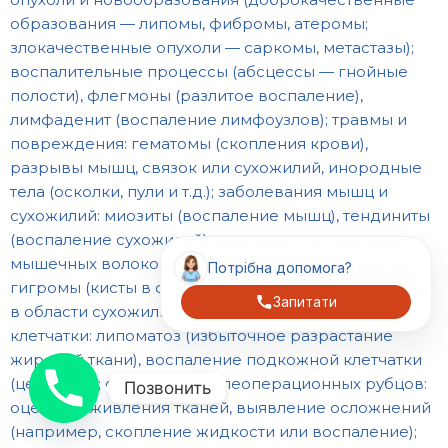
образования — липомы, фибромы, атеромы;
злокачественные опухоли — саркомы, метастазы);
воспалительные процессы (абсцессы — гнойные
полости), флегмоны (разлитое воспаление),
лимфаденит (воспаление лимфоузлов); травмы и
повреждения: гематомы (скопления крови),
разрывы мышц, связок или сухожилий, инородные
тела (осколки, пули и т.д.); заболевания мышц и
сухожилий: миозиты (воспаление мышц), тендиниты
(воспаление сухожилий), разрывы или надрывы
мышечных волокон; кисты и другие образования:
Потрібна допомога?
гигромы (кисты в области суставов), ганглии (кисты
Запитати
в области сухожилий); патологии подкожной
клетчатки: липоматоз (избыточное разрастание
жировой ткани), воспаление подкожной клетчатки
(целлюлит); состояние послеоперационных рубцов:
Позвонить
оценка заживления тканей, выявление осложнений
(например, скопление жидкости или воспаление);